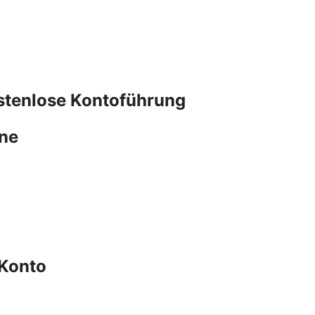
ostenlose Kontoführung
one
 Konto