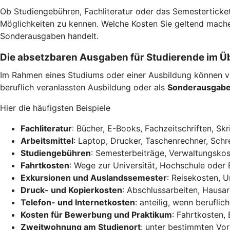
Ob Studiengebühren, Fachliteratur oder das Semesterticket
Möglichkeiten zu kennen. Welche Kosten Sie geltend mache
Sonderausgaben handelt.
Die absetzbaren Ausgaben für Studierende im Ü
Im Rahmen eines Studiums oder einer Ausbildung können vi
beruflich veranlassten Ausbildung oder als
Sonderausgab
Hier die häufigsten Beispiele
Fachliteratur
: Bücher, E-Books, Fachzeitschriften, Skr
Arbeitsmittel
: Laptop, Drucker, Taschenrechner, Schre
Studiengebühren
: Semesterbeiträge, Verwaltungskos
Fahrtkosten
: Wege zur Universität, Hochschule oder 
Exkursionen und Auslandssemester
: Reisekosten, 
Druck- und Kopierkosten
: Abschlussarbeiten, Hausar
Telefon- und Internetkosten
: anteilig, wenn berufli
Kosten für Bewerbung und Praktikum
: Fahrtkosten
Zweitwohnung am Studienort
: unter bestimmten Vo